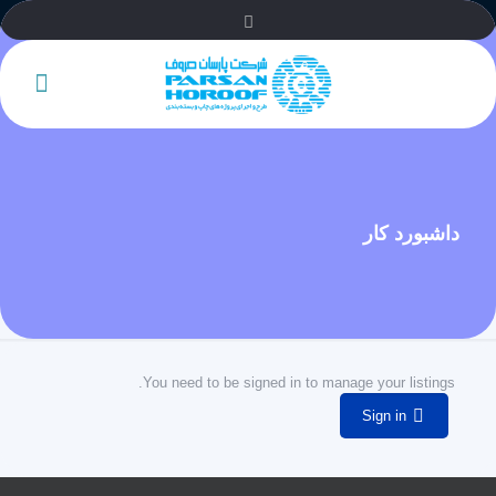
داشبورد کار
You need to be signed in to manage your listings.
Sign in