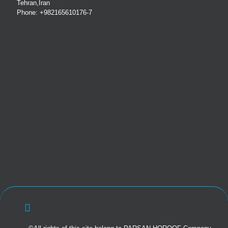
Tehran,Iran
Phone: +982165610176-7